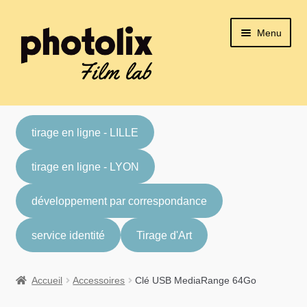
Aller
Aller
Menu
à
au
la
contenu
navigation
Ouvrir
Acheter en ligne
le
tirage en ligne - LILLE
menu
Ouvrir
Où nous trouver ?
enfant
le
tirage en ligne - LYON
menu
Ouvrir
Tous nos services
enfant
le
développement par correspondance
menu
Ouvrir
Idées Cadeaux
enfant
le
service identité
Tirage d'Art
menu
enfant
Accueil
Accessoires
Clé USB MediaRange 64Go