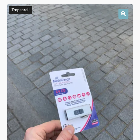
Trop tard !
🔍